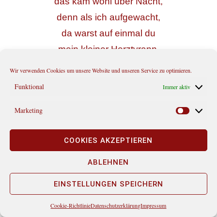
das kam wohl über Nacht,
denn als ich aufgewacht,
da warst auf einmal du
mein kleiner Herztyrann.
Sieh‘ doch mal einer an,
Wir verwenden Cookies um unsere Website und unseren Service zu optimieren.
was Amor alles kann.
Funktional
Immer aktiv
Schon weiß ich, was ich tu,
Marketing
damit du gnädig bist,
Marketi
und mich nicht gleich vergisst:
COOKIES AKZEPTIEREN
Ich mach‘ dir dies Gedicht.
Ich hoff‘, es ist so schlicht,
ABLEHNEN
so süß und zart wie du.
EINSTELLUNGEN SPEICHERN
Georg Heym
Cookie-Richtlinie
Datenschutzerklärung
Impressum
♥ ♥ ♥