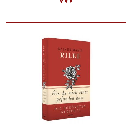
♥ ♥ ♥